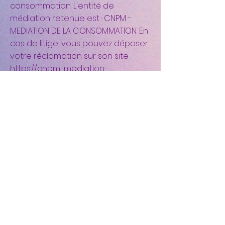
consommation. L'entité de
médiation retenue est : CNPM -
MEDIATION DE LA CONSOMMATION. En
cas de litige, vous pouvez déposer
votre réclamation sur son site :
https://cnpm-mediation-
consommation.eu
ou par voie
postale en écrivant à CNPM -
MEDIATION - CONSOMMATION - 27
avenue de la libération - 42400
Saint-Chamond »
Le cabinet à Metz
Vallières